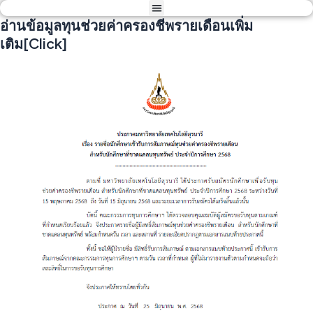
Menu
Skip
อ่านข้อมูลทุนช่วยค่าครองชีพรายเดือนเพิ่ม
to
เติม[Click]
content